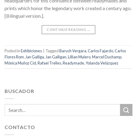
headquarters for this confluence between readymades and
prints which honor the legendary work created a century ago.
[Bilingual version.].
CONTINUE READING
→
Posted in
Exhibiciones
|
Tagged
Baruch Vergara
,
Carlos Fajardo
,
Carlos
Flores Rom
,
Jan Galliga
,
Jan Galligan
,
Lillian Mulero
,
Marcel Duchamp
,
Mónica Muñoz Cid
,
Rafael Trelles
,
Readymade
,
Yolanda Velázquez
BUSCADOR
CONTACTO