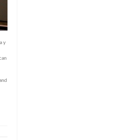
a y
acan
 and