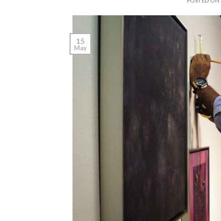
POSTED O
15
May