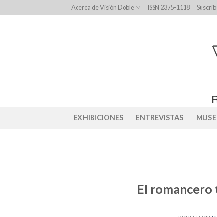
Skip
Acerca de Visión Doble
ISSN 2375-1118
Suscríb
to
content
EXHIBICIONES
ENTREVISTAS
MUSE
El romancero t