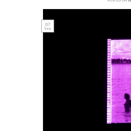
POSTED ON
S
07
Sep