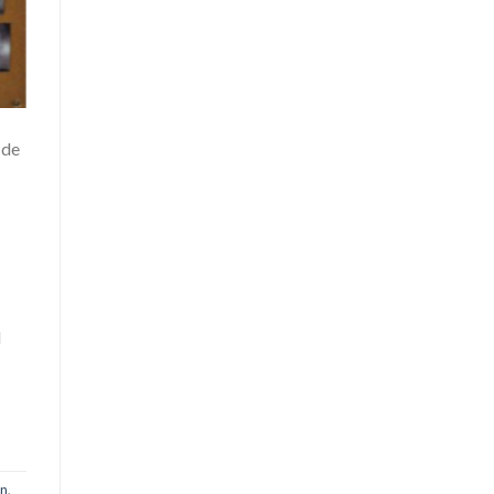
 de
d
ón
,