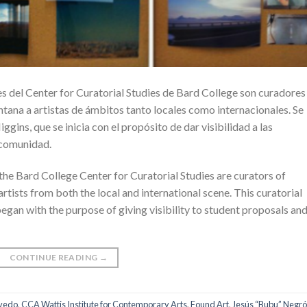
es del Center for Curatorial Studies de Bard College son curadores
ana a artistas de ámbitos tanto locales como internacionales. Se
gins, que se inicia con el propósito de dar visibilidad a las
 comunidad.
 the Bard College Center for Curatorial Studies are curators of
rtists from both the local and international scene. This curatorial
gan with the purpose of giving visibility to student proposals an
CONTINUE READING
→
evedo
,
CCA Wattis Institute for Contemporary Arts
,
Found Art
,
Jesús “Bubu” Negr