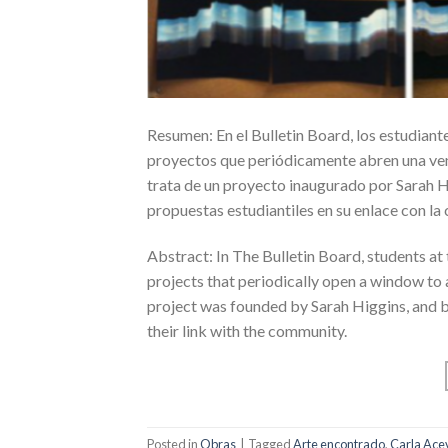
Resumen: En el Bulletin Board, los estudiant
proyectos que periódicamente abren una vent
trata de un proyecto inaugurado por Sarah Hig
propuestas estudiantiles en su enlace con la
Abstract: In The Bulletin Board, students at
projects that periodically open a window to a
project was founded by Sarah Higgins, and be
their link with the community.
Posted in
Obras
|
Tagged
Arte encontrado
,
Carla Ac