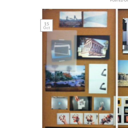
POSTED 
15
Oct