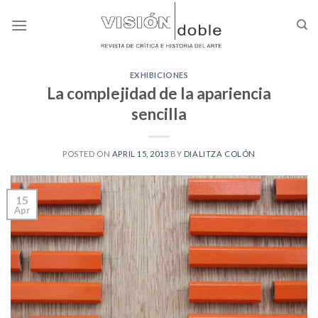
Skip
to
content
EXHIBICIONES
La complejidad de la apariencia
sencilla
POSTED ON
APRIL 15, 2013
BY
DIALITZA COLÓN
15
Apr