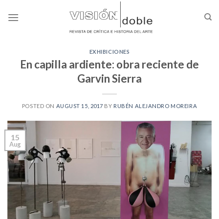
Skip
to
content
EXHIBICIONES
En capilla ardiente: obra reciente de
Garvin Sierra
POSTED ON
AUGUST 15, 2017
BY
RUBÉN ALEJANDRO MOREIRA
15
Aug