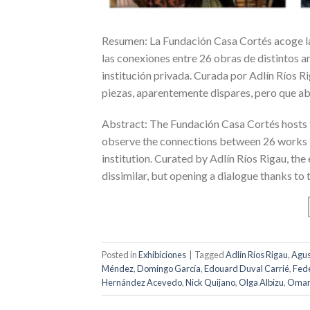
Resumen: La Fundación Casa Cortés acoge la 
las conexiones entre 26 obras de distintos a
institución privada. Curada por Adlín Ríos Ri
piezas, aparentemente dispares, pero que ab
Abstract: The Fundación Casa Cortés hosts 
observe the connections between 26 works by 
institution. Curated by Adlín Ríos Rigau, the 
dissimilar, but opening a dialogue thanks to t
Posted in
Exhibiciones
|
Tagged
Adlín Rios Rigau
,
Agus
Méndez
,
Domingo García
,
Edouard Duval Carrié
,
Fede
Hernández Acevedo
,
Nick Quijano
,
Olga Albizu
,
Omar