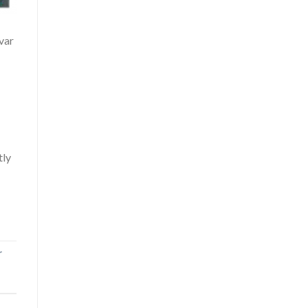
var
tly
r