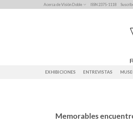
Skip
Acerca de Visión Doble
ISSN 2375-1118
Suscríb
to
content
EXHIBICIONES
ENTREVISTAS
MUSE
Memorables encuentro