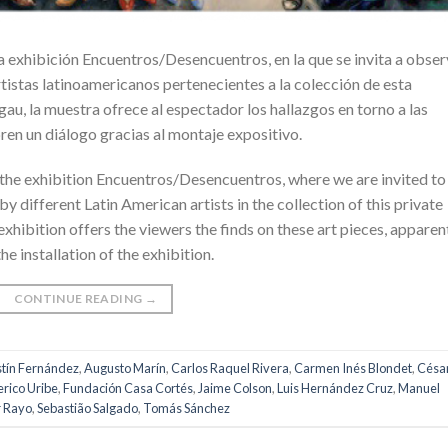
exhibición Encuentros/Desencuentros, en la que se invita a obser
rtistas latinoamericanos pertenecientes a la colección de esta
gau, la muestra ofrece al espectador los hallazgos en torno a las
ren un diálogo gracias al montaje expositivo.
the exhibition Encuentros/Desencuentros, where we are invited to
different Latin American artists in the collection of this private
exhibition offers the viewers the finds on these art pieces, apparen
he installation of the exhibition.
CONTINUE READING
→
tín Fernández
,
Augusto Marín
,
Carlos Raquel Rivera
,
Carmen Inés Blondet
,
Césa
rico Uribe
,
Fundación Casa Cortés
,
Jaime Colson
,
Luis Hernández Cruz
,
Manuel
 Rayo
,
Sebastião Salgado
,
Tomás Sánchez