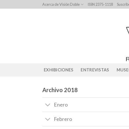
Skip
Acerca de Visión Doble
ISSN 2375-1118
Suscríb
to
content
EXHIBICIONES
ENTREVISTAS
MUSE
Archivo 2018
Enero
Febrero