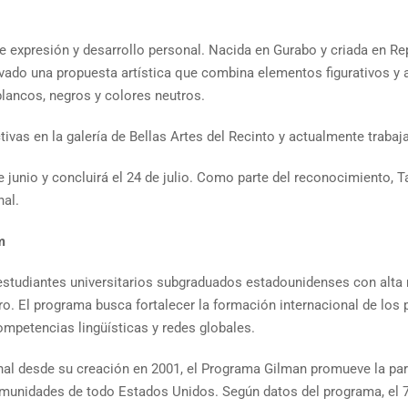
 expresión y desarrollo personal. Nacida en Gurabo y criada en Re
tivado una propuesta artística que combina elementos figurativos y
lancos, negros y colores neutros.
ivas en la galería de Bellas Artes del Recinto y actualmente trabaja
unio y concluirá el 24 de julio. Como parte del reconocimiento, Ta
nal.
m
studiantes universitarios subgraduados estadounidenses con alta 
ro. El programa busca fortalecer la formación internacional de lo
ompetencias lingüísticas y redes globales.
onal desde su creación en 2001, el Programa Gilman promueve la par
comunidades de todo Estados Unidos. Según datos del programa, el