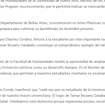
 de Humanidades de la Universidad de Puerto Rico, Recinto de Río P
hip Program,
reconocimiento que le permitirá realizar un intercamb
el Departamento de Bellas Artes, concentración en Artes Plásticas c
prepara para culminar su bachillerato en diciembre próximo.
ayra Charriez Cordero, felicitó a la estudiante por este importante 
ar Rosario Caraballo constituye un extraordinario ejemplo del talen
te de la Facultad de Humanidades tendrá la oportunidad de amplia
 su formación artística como su desarrollo humano. En el Recinto 
adoras que permitan a nuestros estudiantes insertarse en escenar
rdán Conde, manifestó que “cada vez que un estudiante de la Univers
 de nuestra misión universitaria. El logro de Tamar Rosario Carab
 global. Celebramos esta distinción porque representa acceso, exce