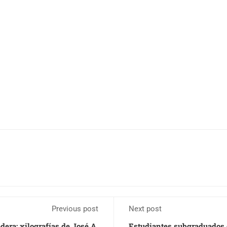
Previous post
Next post
dera: xilografías de José A.
Estudiantes subgraduados d