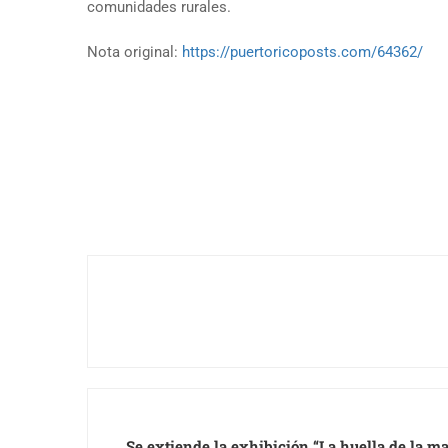
comunidades rurales.
Nota original:
https://puertoricoposts.com/64362/
Se extiende la exhibición “La huella de la ma