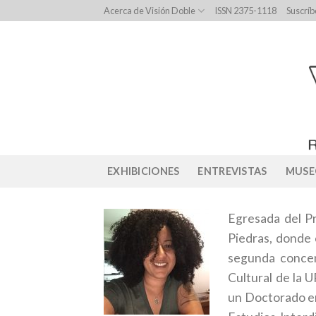
Skip
Acerca de Visión Doble
ISSN 2375-1118
Suscríb
to
content
EXHIBICIONES
ENTREVISTAS
MUSE
Egresada del Pr
Piedras, donde 
segunda concen
Cultural de la 
un Doctorado en