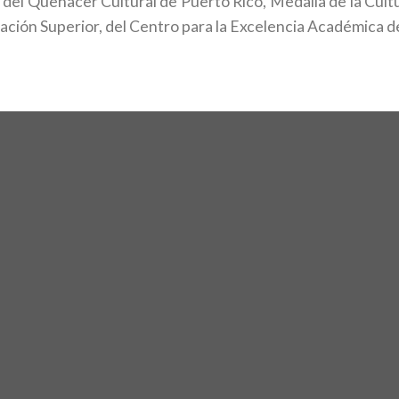
del Quehacer Cultural de Puerto Rico, Medalla de la Cultur
ación Superior, del Centro para la Excelencia Académica d