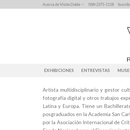
Skip
Acerca de Visión Doble
ISSN 2375-1118
Suscríb
to
content
EXHIBICIONES
ENTREVISTAS
MUSE
Artista multidisciplinario y gestor cu
fotografía digital y otros trabajos e
Latina y Europa. Tiene un Bachillerat
posgraduados en la Academia San Carl
por la Asociación Internacional de Crí