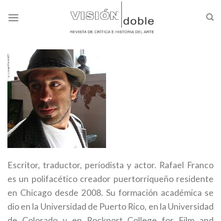
Skip
to
content
Escritor, traductor, periodista y actor. Rafael Franco
es un polifacético creador puertorriqueño residente
en Chicago desde 2008. Su formación académica se
dio en la Universidad de Puerto Rico, en la Universidad
de Colorado y en Rockport College for Film and