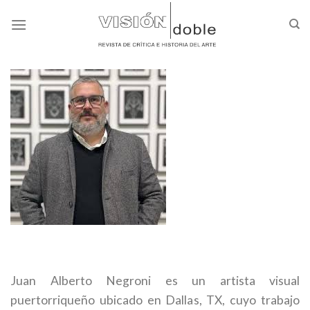
Skip
to
content
[spacer height=”20px”]
Juan Alberto Negroni es un artista visual
puertorriqueño ubicado en Dallas, TX, cuyo trabajo