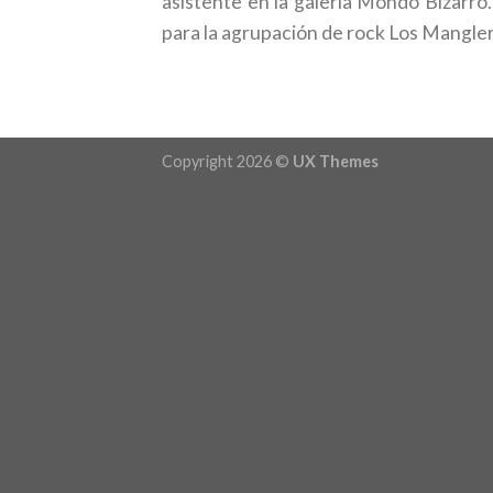
asistente en la galería Mondo Bizarro
para la agrupación de rock Los Mangler
Copyright 2026 ©
UX Themes