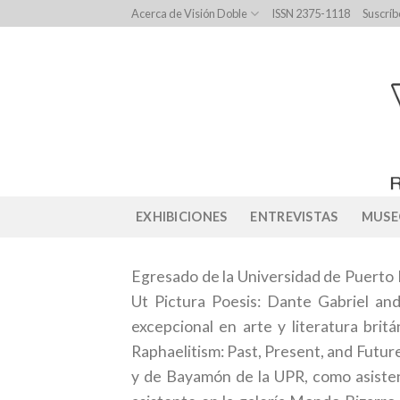
Skip
Acerca de Visión Doble
ISSN 2375-1118
Suscríb
to
content
EXHIBICIONES
ENTREVISTAS
MUSE
Egresado de la Universidad de Puerto R
Ut Pictura Poesis: Dante Gabriel an
excepcional en arte y literatura brit
Raphaelitism: Past, Present, and Futur
y de Bayamón de la UPR, como asisten