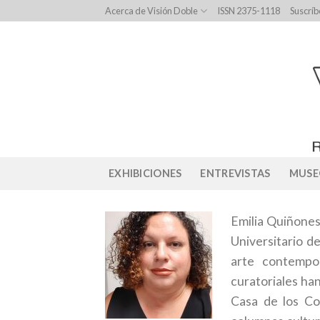
Skip
Acerca de Visión Doble
ISSN 2375-1118
Suscríb
to
content
EXHIBICIONES
ENTREVISTAS
MUSE
Emilia Quiñones 
Universitario d
arte contempo
curatoriales ha
Casa de los Co