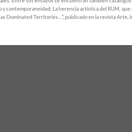
ales. Entre sus ensayos se encuentran también catálogos d
o y contemporaneidad: La herencia artística del RUM, qu
s Dominated Territories…”, publicado en la revista Arte, I