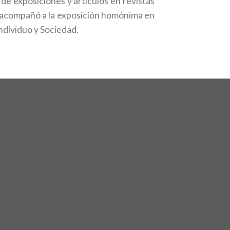
e exposiciones y artículos en revistas
e acompañó a la exposición homónima en
ndividuo y Sociedad.