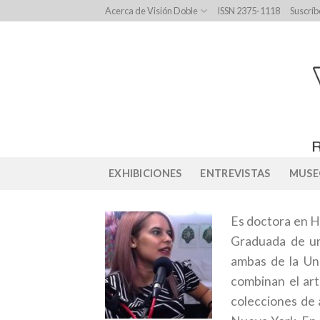
Skip
Acerca de Visión Doble
ISSN 2375-1118
Suscríb
to
content
EXHIBICIONES
ENTREVISTAS
MUSE
Es doctora en Hi
Graduada de un 
ambas de la Uni
combinan el ar
colecciones de 