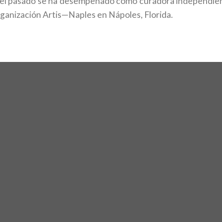
el pasado se ha desempeñado como curadora independiente
rganización Artis—Naples en Nápoles, Florida.