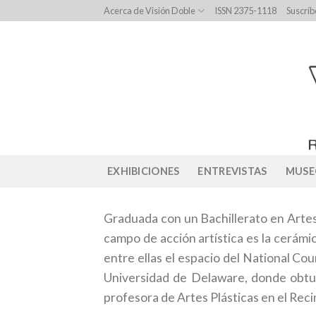
Skip
Acerca de Visión Doble
ISSN 2375-1118
Suscríb
to
content
EXHIBICIONES
ENTREVISTAS
MUSE
Graduada con un Bachillerato en Artes 
campo de acción artística es la cerámi
entre ellas el espacio del National Co
Universidad de Delaware, donde obtuv
profesora de Artes Plásticas en el Rec