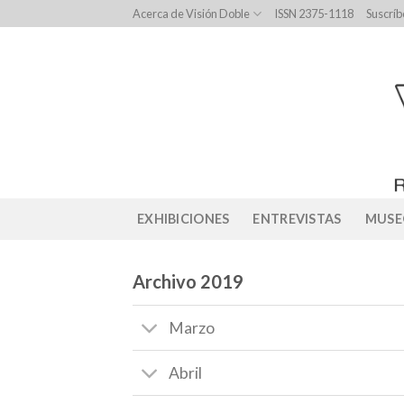
Skip
Acerca de Visión Doble
ISSN 2375-1118
Suscríb
to
content
EXHIBICIONES
ENTREVISTAS
MUSE
Archivo 2019
Marzo
Abril