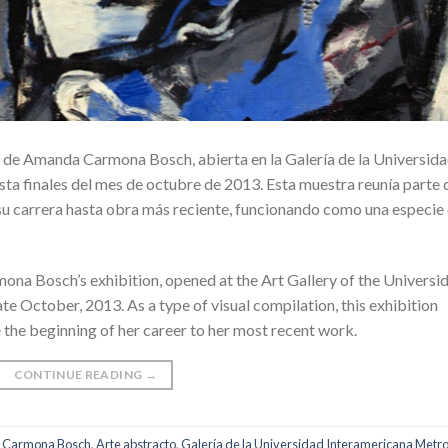
ón de Amanda Carmona Bosch, abierta en la Galería de la Universid
a finales del mes de octubre de 2013. Esta muestra reunía parte 
e su carrera hasta obra más reciente, funcionando como una especie
mona Bosch’s exhibition, opened at the Art Gallery of the Universi
e October, 2013. As a type of visual compilation, this exhibition
ce the beginning of her career to her most recent work.
CONTINUE READING
→
Carmona Bosch
,
Arte abstracto
,
Galería de la Universidad Interamericana Metr