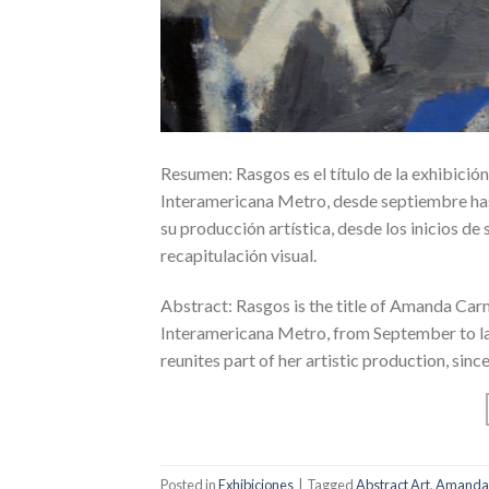
Resumen: Rasgos es el título de la exhibici
Interamericana Metro, desde septiembre hast
su producción artística, desde los inicios d
recapitulación visual.
Abstract: Rasgos is the title of Amanda Car
Interamericana Metro, from September to lat
reunites part of her artistic production, sin
Posted in
Exhibiciones
|
Tagged
Abstract Art
,
Amanda 