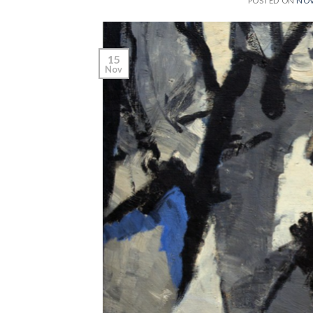
POSTED ON
NOV
15
Nov