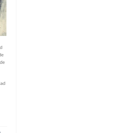
ad
de
 de
dad
o
,