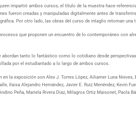
quien impartió ambos cursos, el título de la muestra hace referenci
enes fueron creadas y manipuladas digitalmente antes de transferi
e gráfica. Por otro lado, las obras del curso de intaglio retoman una
 procesos que proponen un encuentro de lo contemporáneo con alre
 abordan tanto lo fantástico como lo cotidiano desde perspectivas
ollada por el estudiantado a lo largo de ambos cursos.
n en la exposición son Alex J. Torres López, Ailiamer Luna Nieves,
alle, Ilaisa Alejandro Hernández, Javier E. Ruiz Menéndez, Kevin Fu
 Andino Peña, Mariela Rivera Díaz, Milagros Ortiz Maisonet, Paola B