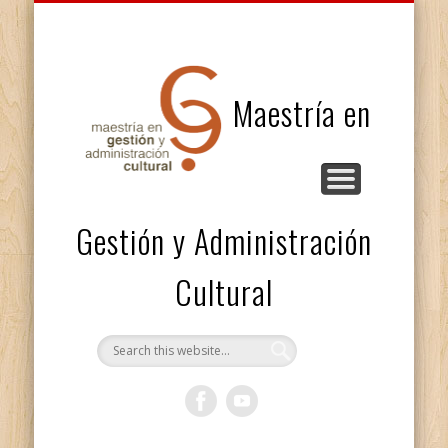
INVESTIGACIÓN Y PROYECTOS
ACTIVIDADES ACADÉMICAS
FACULTAD Y PERSONAL
ESTUDIANTES
DESCRIPCIÓN
EGRESADXS
Maestría en
Gestión y Administración
Cultural