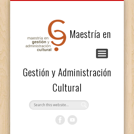
INVESTIGACIÓN Y PROYECTOS
ACTIVIDADES ACADÉMICAS
FACULTAD Y PERSONAL
ESTUDIANTES
DESCRIPCIÓN
EGRESADXS
Maestría en
Gestión y Administración
Cultural