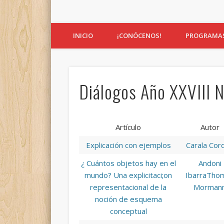
Facebook
INICIO
¡CONÓCENOS!
PROGRAMA
Diálogos Año XXVIII 
Artículo
Autor
Explicación con ejemplos
Carala Cor
¿ Cuántos objetos hay en el
Andoni
mundo? Una explicitaci;on
Ibarra
Tho
representacional de la
Morman
noción de esquema
conceptual