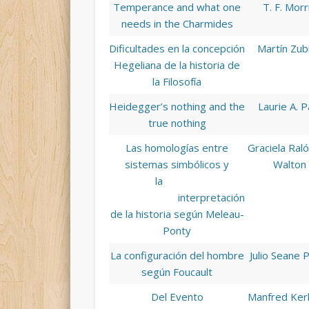
Temperance and what one
T. F. Morr
needs in the Charmides
Dificultades en la concepción
Martín Zubi
Hegeliana de la historia de
la Filosofía
Heidegger’s nothing and the
Laurie A. P
true nothing
Las homologías entre
Graciela Ral
sistemas simbólicos y
Walton
la
interpretación
de la historia según Meleau-
Ponty
La configuración del hombre
Julio Seane Pi
según Foucault
Del Evento
Manfred Ker