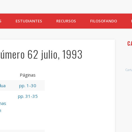
S
ESTUDIANTES
RECURSOS
FILOSOFANDO
C
Número 62 julio, 1993
Carta
Páginas
dua
pp. 1-30
pp. 31-35
mas
n