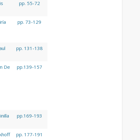
is
pp. 55-72
ría
pp. 73-129
aul
pp. 131-138
ón De
pp.139-157
nilla
pp.169-193
khoff
pp. 177-191