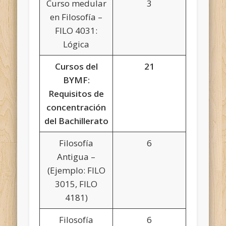
Curso medular
3
en Filosofía –
FILO 4031:
Lógica
Cursos del
21
BYMF:
Requisitos de
concentración
del Bachillerato
Filosofía
6
Antigua –
(Ejemplo: FILO
3015, FILO
4181)
Filosofía
6