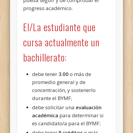
pueda seguir y de comprobar el
progreso académico.
El/La estudiante que
cursa actualmente un
bachillerato:
debe tener
3.00
o más de
promedio general y de
concentración, y sostenerlo
durante el BYMF;
debe solicitar una
evaluación
académica
para determinar si
es candidato/a para el BYMF;
debe tener
9 créditos
o más