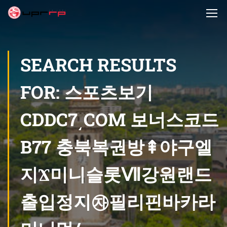
SEARCH RESULTS
FOR: 스포츠보기
CDDC7͵COM 보너스코드
B77 충북복권방⇞야구엘
지Ϫ미니슬롯Ⅶ강원랜드
출입정지㉶필리핀바카라